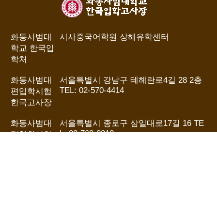
화동사범대
시사중국어학원 상해유학센터
학교 한국입
학처
화동사범대
서울특별시 강남구 테헤란로4길 28 2층
TEL: 02-570-4414
편입학시험
한국고사장
화동사범대
서울특별시 종로구 삼일대로17길 16 TE
L: 02-768-8013
편입학시험
종로사무실
(주)시사아카
원격평생교육시설 신고번호: 중부교육
데미
청 86호 | 통신판매신고: 제 2011-서울종
로-1028호
중국 상해 화
中国上海市中山北路3663号华东师范大
동사범대학
学国际教育中心 TEL: 86-21-62238353